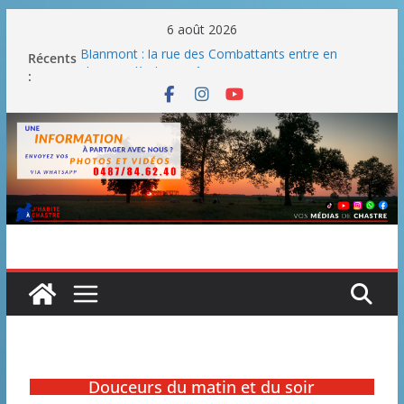
6 août 2026
Blanmont : la rue des Combattants entre en
Récents
chantier dès le 3 août
:
Un WE de plus en plus chaud
Un WE parfait pour faire des BBQ
Un WE agréable pour des BBQ hormis dimanche
Une fête nationale sans drache
Douceurs du matin et du soir