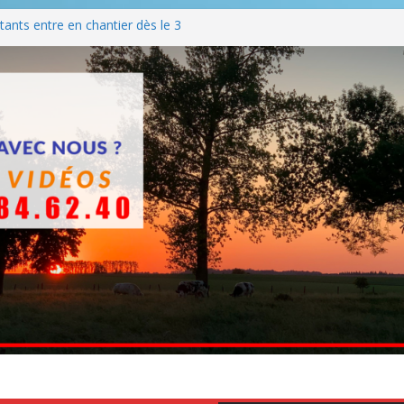
ants entre en chantier dès le 3
 BBQ
Q hormis dimanche
he