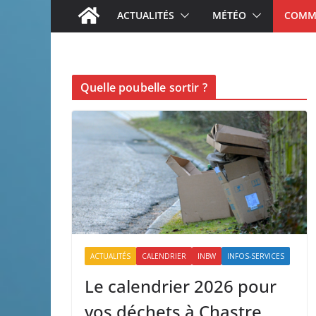
ACTUALITÉS
MÉTÉO
COMME
Quelle poubelle sortir ?
ACTUALITÉS
CALENDRIER
INBW
INFOS-SERVICES
Le calendrier 2026 pour
vos déchets à Chastre