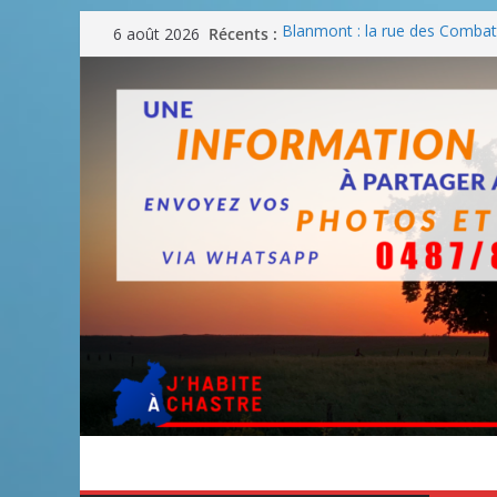
Passer
Récents :
Blanmont : la rue des Combatt
6 août 2026
au
août
Un WE de plus en plus chaud
contenu
Un WE parfait pour faire des
Un WE agréable pour des BB
Une fête nationale sans drac