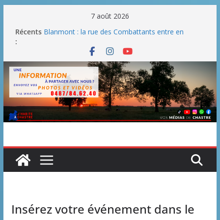
Passer
7 août 2026
au
Récents
Blanmont : la rue des Combattants entre en
contenu
:
chantier dès le 3 août
Un WE de plus en plus chaud
Un WE parfait pour faire des BBQ
Un WE agréable pour des BBQ hormis dimanche
Une fête nationale sans drache
Insérez votre événement dans le