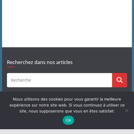
e
s
É
v
è
n
Recherchez dans nos articles
e
m
e
Nous utilisons des cookies pour vous garantir la meilleure
expérience sur notre site web. Si vous continuez à utiliser ce
n
site, nous supposerons que vous en êtes satisfait.
Copyright © 2026
J'habite à Chastre
. Tous droits réservés.
OK
t
Theme
ColorMag
par ThemeGrill. Propulsé par
WordPress
.