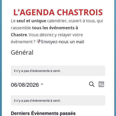
L’AGENDA CHASTROIS
Le
seul et unique
calendrier, ouvert à tous, qui
rassemble
tous les événements à
Chastre
. Vous désirez y relayer votre
événement ?
Envoyez-nous un mail
Général
Il n’y a pas d’évènements à venir.
R
N
06/08/2026
R
M
e
S
o
e
a
C
c
i
é
Il n’y a pas d’évènements à venir.
h
s
c
v
a
l
e
Derniers Évènements passés
r
e