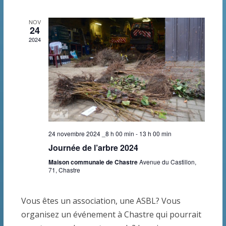
h
i
l
c
c
h
e
g
e
NOV
t
e
24
i
r
a
2024
n
o
c
t
d
n
n
h
i
r
e
e
o
i
z
e
n
u
e
24 novembre 2024 _8 h 00 min
-
13 h 00 min
n
t
d
r
Journée de l’arbre 2024
e
n
e
Maison communale de Chastre
Avenue du Castillon,
d
d
71, Chastre
a
a
v
e
t
Vous êtes un association, une ASBL? Vous
v
u
e
É
organisez un événement à Chastre qui pourrait
.