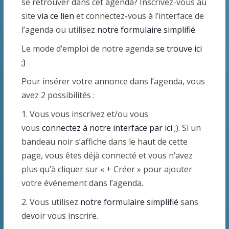
i
e
v
se retrouver dans cet agenda? Inscrivez-vous au
site
via ce lien
et connectez-vous à l’interface de
g
s
è
l’agenda ou utilisez
notre formulaire simplifié
.
a
É
n
Le mode d’emploi de notre agenda
se trouve ici
t
v
;)
e
Pour insérer votre annonce dans l’agenda, vous
i
è
m
avez 2 possibilités :
o
n
e
1. Vous vous inscrivez et/ou vous
n
e
n
vous
connectez à notre interface par ici
;). Si un
bandeau noir s’affiche dans le haut de cette
d
m
t
page, vous êtes déjà connecté et vous n’avez
e
e
plus qu’à cliquer sur « + Créer » pour ajouter
s
votre événement dans l’agenda.
v
n
2. Vous utilisez
notre formulaire simplifié
sans
u
t
devoir vous inscrire.