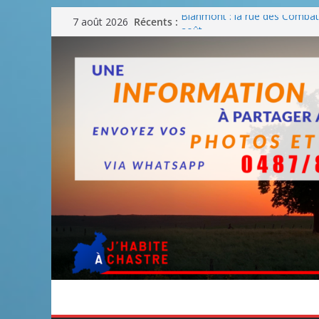
Passer
Récents :
Blanmont : la rue des Combatt
7 août 2026
au
août
Un WE de plus en plus chaud
contenu
Un WE parfait pour faire des
Un WE agréable pour des BB
Une fête nationale sans drac