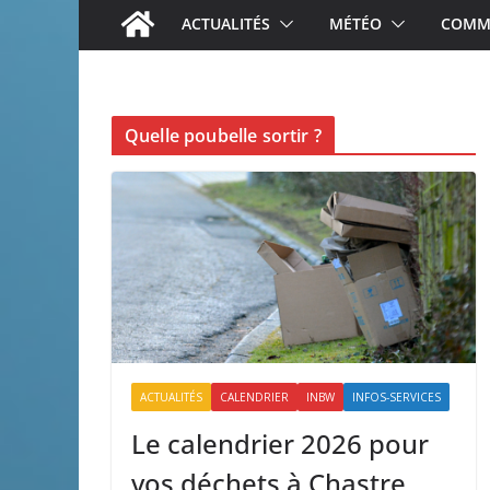
ACTUALITÉS
MÉTÉO
COMME
Quelle poubelle sortir ?
ACTUALITÉS
CALENDRIER
INBW
INFOS-SERVICES
Le calendrier 2026 pour
vos déchets à Chastre