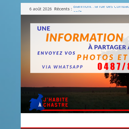
Passer
Récents :
Blanmont : la rue des Combatt
6 août 2026
au
août
Un WE de plus en plus chaud
contenu
Un WE parfait pour faire des
Un WE agréable pour des BB
Une fête nationale sans drac