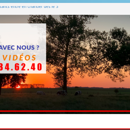
ants entre en chantier dès le 3
 BBQ
Q hormis dimanche
he