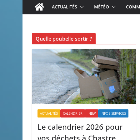
ACTUALITÉS
MÉTÉO
COMME
Quelle poubelle sortir ?
ACTUALITÉS
CALENDRIER
INBW
INFOS-SERVICES
Le calendrier 2026 pour
vos déchets à Chastre