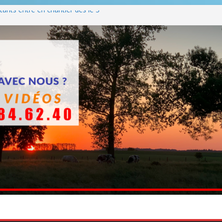
ants entre en chantier dès le 3
 BBQ
Q hormis dimanche
he