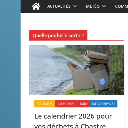
ACTUALITÉS
MÉTÉO
COMME
Quelle poubelle sortir ?
ACTUALITÉS
CALENDRIER
INBW
INFOS-SERVICES
Le calendrier 2026 pour
vos déchets à Chastre