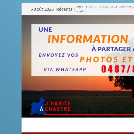
Passer
Récents :
Blanmont : la rue des Combatt
6 août 2026
au
août
Un WE de plus en plus chaud
contenu
Un WE parfait pour faire des
Un WE agréable pour des BB
Une fête nationale sans drac