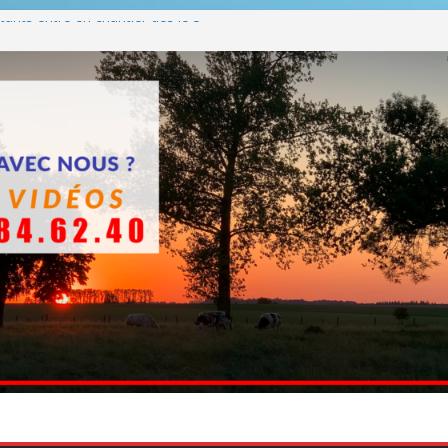
ants entre en chantier dès le 3
 BBQ
Q hormis dimanche
he