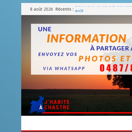
Passer
Blanmont : la rue des Combatt
Récents :
8 août 2026
août
au
Un WE de plus en plus chaud
contenu
Un WE parfait pour faire des
Un WE agréable pour des BB
Une fête nationale sans drac