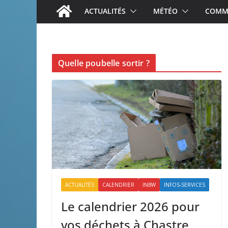
ACTUALITÉS
MÉTÉO
COMME
Quelle poubelle sortir ?
ACTUALITÉS
CALENDRIER
INBW
INFOS-SERVICES
Le calendrier 2026 pour
vos déchets à Chastre