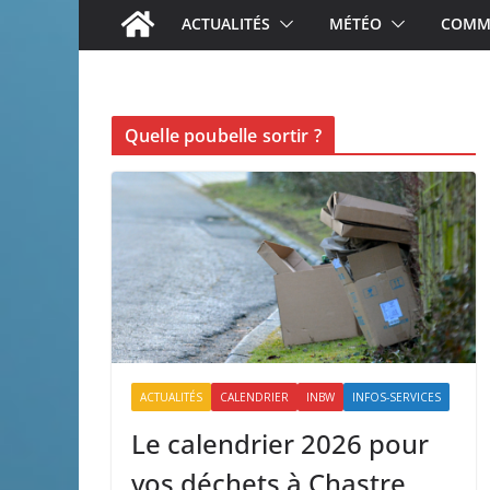
ACTUALITÉS
MÉTÉO
COMME
Quelle poubelle sortir ?
ACTUALITÉS
CALENDRIER
INBW
INFOS-SERVICES
Le calendrier 2026 pour
vos déchets à Chastre