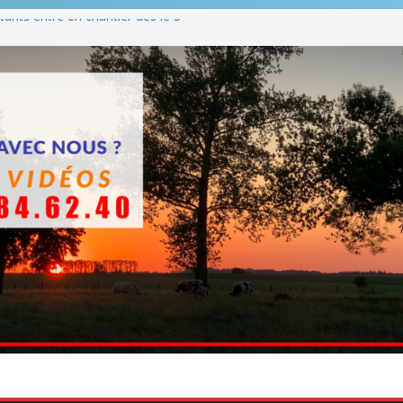
ants entre en chantier dès le 3
 BBQ
Q hormis dimanche
he