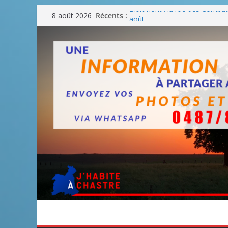
Passer
Récents :
Blanmont : la rue des Combatt
8 août 2026
au
août
Un WE de plus en plus chaud
contenu
Un WE parfait pour faire des
Un WE agréable pour des BB
Une fête nationale sans drac