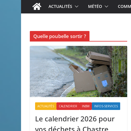
ACTUALITÉS
MÉTÉO
COMME
Quelle poubelle sortir ?
ACTUALITÉS
CALENDRIER
INBW
INFOS-SERVICES
Le calendrier 2026 pour
vos déchets à Chastre