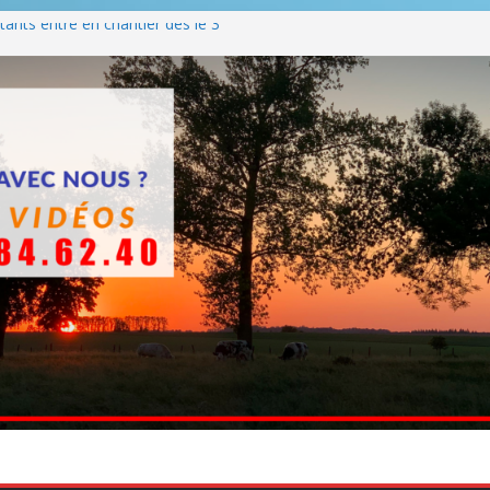
ants entre en chantier dès le 3
 BBQ
Q hormis dimanche
he