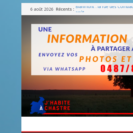
Passer
Blanmont : la rue des Combatt
Récents :
6 août 2026
au
août
Un WE de plus en plus chaud
contenu
Un WE parfait pour faire des
Un WE agréable pour des BB
Une fête nationale sans drac