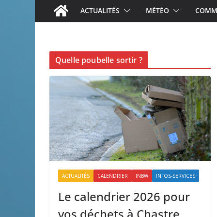
ACTUALITÉS
MÉTÉO
COMME
Quelle poubelle sortir ?
ACTUALITÉS
CALENDRIER
INBW
INFOS-SERVICES
Le calendrier 2026 pour
vos déchets à Chastre