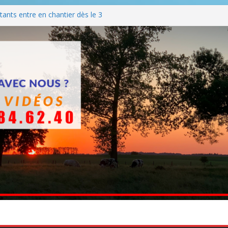
ants entre en chantier dès le 3
 BBQ
Q hormis dimanche
he