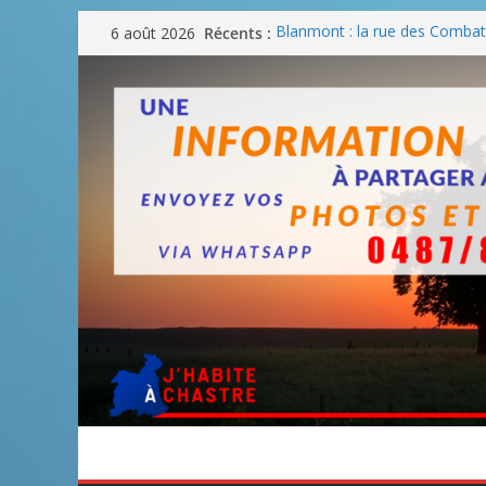
Passer
Récents :
Blanmont : la rue des Combatt
6 août 2026
au
août
Un WE de plus en plus chaud
contenu
Un WE parfait pour faire des
Un WE agréable pour des BB
Une fête nationale sans drac