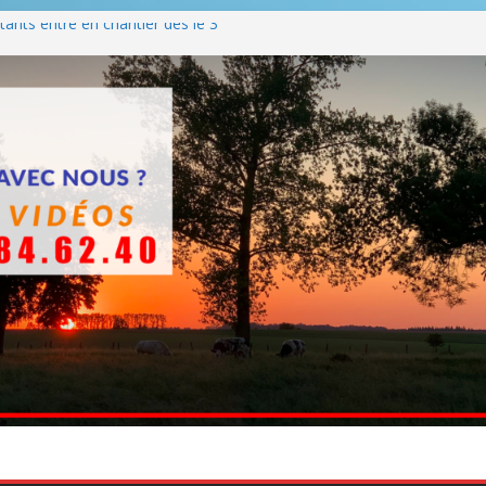
ants entre en chantier dès le 3
 BBQ
Q hormis dimanche
he