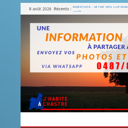
Passer
Récents :
Blanmont : la rue des Combatt
8 août 2026
au
août
Un WE de plus en plus chaud
contenu
Un WE parfait pour faire des
Un WE agréable pour des BB
Une fête nationale sans drac