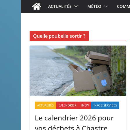
ACTUALITÉS
MÉTÉO
COMME
Quelle poubelle sortir ?
ACTUALITÉS
CALENDRIER
INBW
INFOS-SERVICES
Le calendrier 2026 pour
vos déchets à Chastre