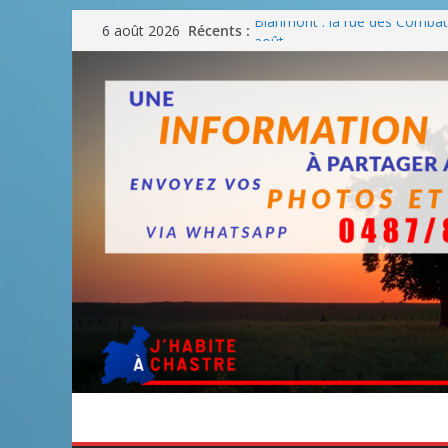
Passer
Blanmont : la rue des Combatt
Récents :
6 août 2026
au
août
Un WE de plus en plus chaud
contenu
Un WE parfait pour faire des
Un WE agréable pour des BB
Une fête nationale sans drac