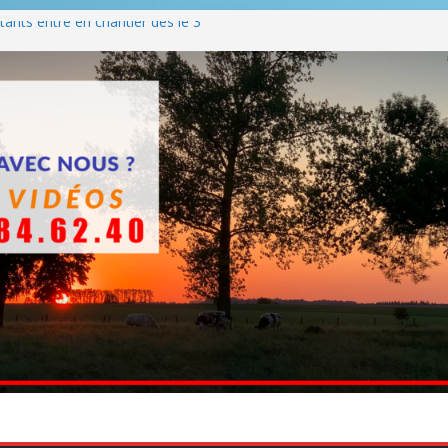
ants entre en chantier dès le 3
 BBQ
Q hormis dimanche
he