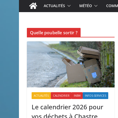
ACTUALITÉS
MÉTÉO
COMME
Quelle poubelle sortir ?
ACTUALITÉS
CALENDRIER
INBW
INFOS-SERVICES
Le calendrier 2026 pour
vos déchets à Chastre