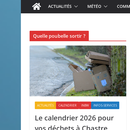
ACTUALITÉS
MÉTÉO
COMME
Quelle poubelle sortir ?
ACTUALITÉS
CALENDRIER
INBW
INFOS-SERVICES
Le calendrier 2026 pour
vos déchets à Chastre