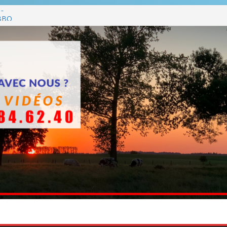
ue
 BBQ
Q hormis dimanche
he
ants entre en chantier dès le 3