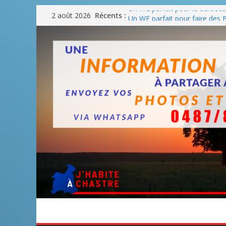
Passer
Un WE parfait pour le barbec
Récents :
2 août 2026
au
Un WE parfait pour faire des
Un WE agréable pour des BB
contenu
Une fête nationale sans drac
Blanmont : la rue des Combatt
août