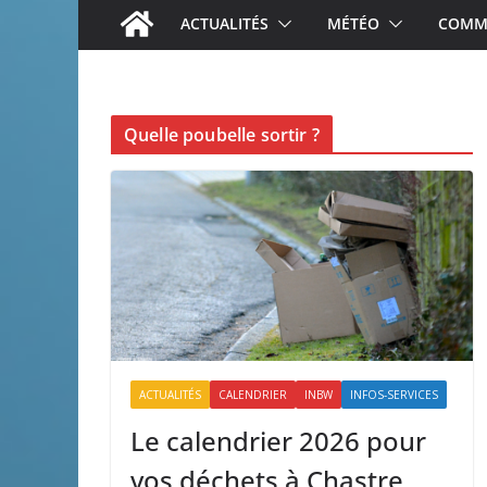
ACTUALITÉS
MÉTÉO
COMME
Quelle poubelle sortir ?
ACTUALITÉS
CALENDRIER
INBW
INFOS-SERVICES
Le calendrier 2026 pour
vos déchets à Chastre