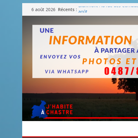
Passer
Récents :
Blanmont : la rue des Combatt
6 août 2026
au
août
Un WE de plus en plus chaud
contenu
Un WE parfait pour faire des
Un WE agréable pour des BB
Une fête nationale sans drac