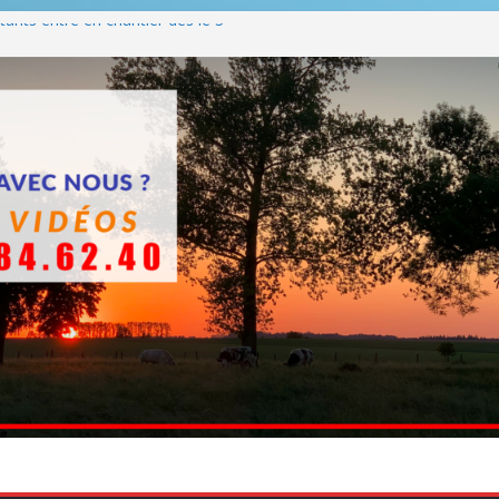
ants entre en chantier dès le 3
 BBQ
Q hormis dimanche
he