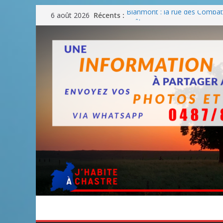
Passer
Récents :
Blanmont : la rue des Combatt
6 août 2026
au
août
Un WE de plus en plus chaud
contenu
Un WE parfait pour faire des
Un WE agréable pour des BB
Une fête nationale sans drac