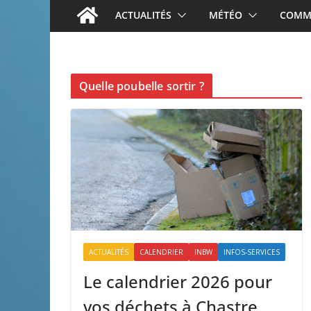
ACTUALITÉS
MÉTÉO
COMME
Quelle poubelle sortir ?
ACTUALITÉS
CALENDRIER
INBW
INFOS-SERVICES
Le calendrier 2026 pour
vos déchets à Chastre