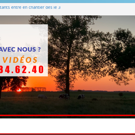
ants entre en chantier dès le 3
 BBQ
Q hormis dimanche
he