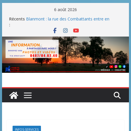
6 août 2026
Récents
Blanmont : la rue des Combattants entre en
:
chantier dès le 3 août
Un WE de plus en plus chaud
Un WE parfait pour faire des BBQ
Un WE agréable pour des BBQ hormis dimanche
Une fête nationale sans drache
INFOS-SERVICES