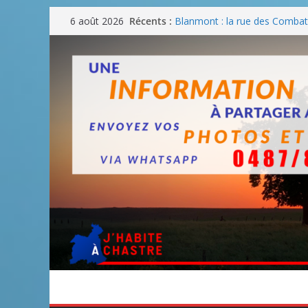
Passer
Récents :
Blanmont : la rue des Combatt
6 août 2026
au
août
Un WE de plus en plus chaud
contenu
Un WE parfait pour faire des
Un WE agréable pour des BB
Une fête nationale sans drac