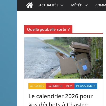
ACTUALITÉS
MÉTÉO
COMME
Quelle poubelle sortir ?
ACTUALITÉS
CALENDRIER
INBW
INFOS-SERVICES
Le calendrier 2026 pour
vos déchets à Chastre