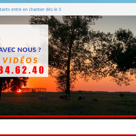
ants entre en chantier dès le 3
 BBQ
Q hormis dimanche
he