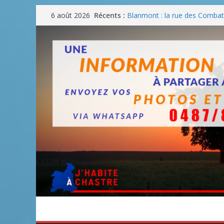
Passer
Récents :
Blanmont : la rue des Combatt
6 août 2026
au
août
Un WE de plus en plus chaud
contenu
Un WE parfait pour faire des
Un WE agréable pour des BB
Une fête nationale sans drac