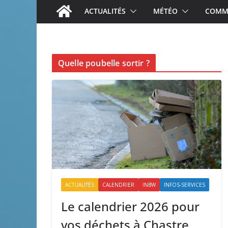
ACTUALITÉS
MÉTÉO
COMME
Quelle poubelle sortir ?
ACTUALITÉS
CALENDRIER
INBW
INFOS-SERVICES
Le calendrier 2026 pour
vos déchets à Chastre