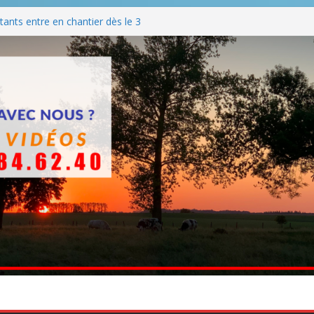
ants entre en chantier dès le 3
 BBQ
Q hormis dimanche
he