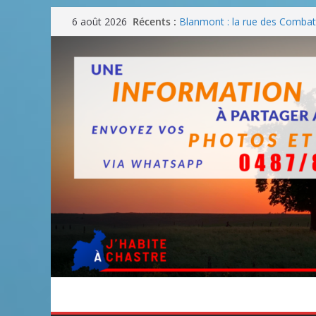
Passer
Récents :
Blanmont : la rue des Combatt
6 août 2026
au
août
Un WE de plus en plus chaud
contenu
Un WE parfait pour faire des
Un WE agréable pour des BB
Une fête nationale sans drac