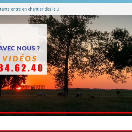
ants entre en chantier dès le 3
 BBQ
Q hormis dimanche
he