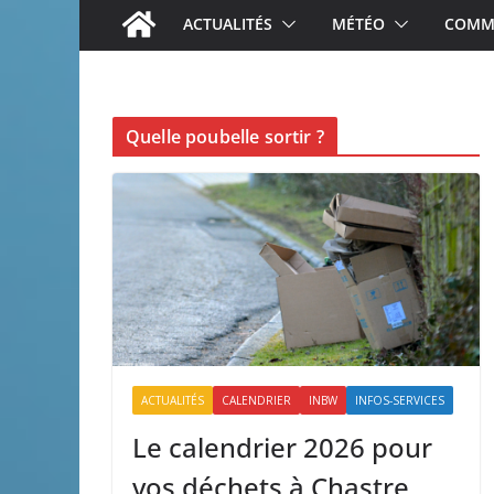
ACTUALITÉS
MÉTÉO
COMME
Quelle poubelle sortir ?
ACTUALITÉS
CALENDRIER
INBW
INFOS-SERVICES
Le calendrier 2026 pour
vos déchets à Chastre