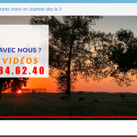
ants entre en chantier dès le 3
 BBQ
Q hormis dimanche
he