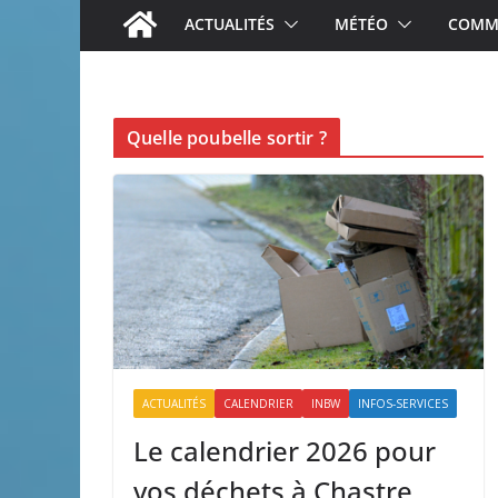
ACTUALITÉS
MÉTÉO
COMME
Quelle poubelle sortir ?
ACTUALITÉS
CALENDRIER
INBW
INFOS-SERVICES
Le calendrier 2026 pour
vos déchets à Chastre