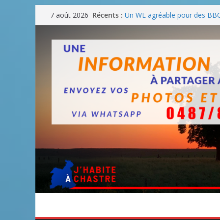
Passer
Récents :
Un WE agréable pour des BB
7 août 2026
au
Une fête nationale sans drac
Blanmont : la rue des Combatt
contenu
août
Un WE de plus en plus chaud
Un WE parfait pour faire des