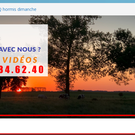
Q hormis dimanche
he
ants entre en chantier dès le 3
 BBQ