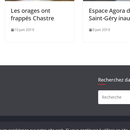
Les orages ont
Espace Agora 
frappés Chastre
Saint-Géry ina
10 juin 2019
9 juin 2019
Recherchez dan
rvés.