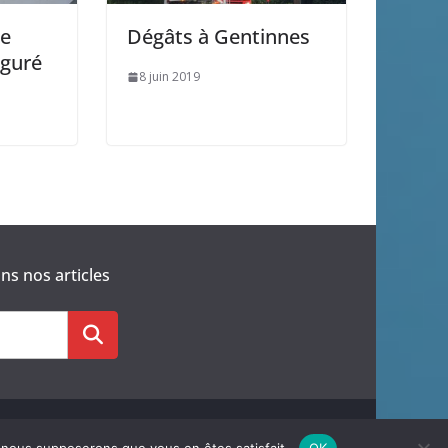
de
Dégâts à Gentinnes
uguré
8 juin 2019
s nos articles