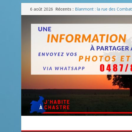
Passer
Récents :
Blanmont : la rue des Combatt
6 août 2026
au
août
Un WE de plus en plus chaud
contenu
Un WE parfait pour faire des
Un WE agréable pour des BB
Une fête nationale sans drac