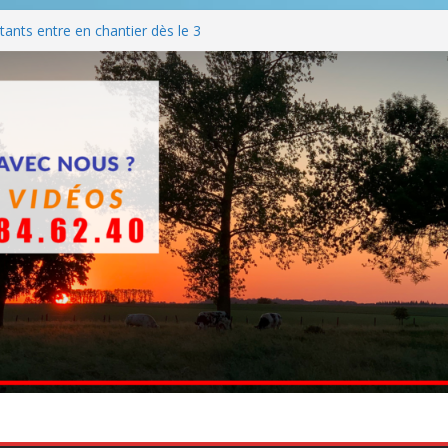
ants entre en chantier dès le 3
 BBQ
Q hormis dimanche
he