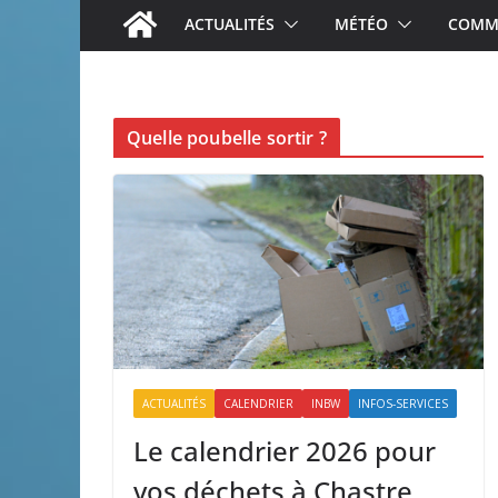
ACTUALITÉS
MÉTÉO
COMME
Quelle poubelle sortir ?
ACTUALITÉS
CALENDRIER
INBW
INFOS-SERVICES
Le calendrier 2026 pour
vos déchets à Chastre