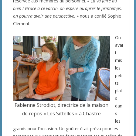
réservée aux membres du personnel. «
Ça
va faire du
bien ! Grâce à ce vaccin, on espère qu’après le printemps,
on pourra avoir une perspective.
» nous a confié Sophie
Clément.
On
avai
t
mis
les
peti
ts
plat
s
Fabienne Strodiot, directrice de la maison
dan
de repos « Les Sittelles » à Chastre
s
les
grands pour l’occasion. Un goûter était prévu pour les