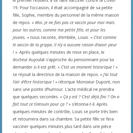
le premier résident à se faire vacciner contre la Covid-
19. Pour l’occasion, il était accompagné de sa petite
fille, Sophie, membre du personnel de la même maison
de repos. «
Moi, je ne fais pas ce vaccin pour moi mais
pour les autres, comme ma petite fille, et pour les
jeunes.
» nous raconte, d’emblée, Louis. «
C’est comme
le vaccin de la grippe, il n’y a aucune raison d’avoir peur
!
». Après quelques minutes de mise en place, le
docteur Aujoulat s’approche du pensionnaire pour lui
demander si il est prêt. «
C’est un moment historique !
»
se réjouit la directrice de la maison de repos. «
J’ai tout
l’air d’être historique !
» rétorque Monsieur Dupont, non
sans une pointe d’humour. L’acte médical ne prendra
que quelques secondes. «
Ça y est ? C’est déjà fini ? On a
fait tout ce tintouin pour ça ?
» s’étonna-t-il. Après
quelques minutes de contrôle, Louis se porte très bien
et retournera dans sa chambre. Sa petite fille se fera
vacciner quelques minutes plus tard dans une pièce