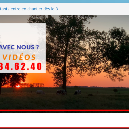
ants entre en chantier dès le 3
 BBQ
Q hormis dimanche
he