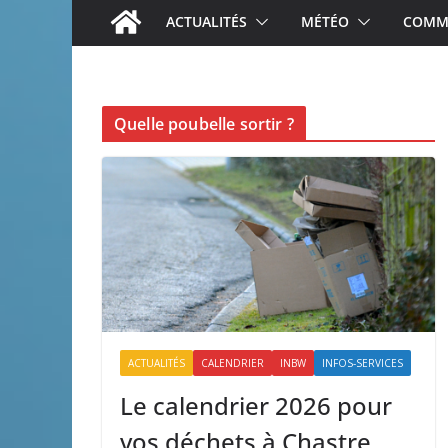
ACTUALITÉS
MÉTÉO
COMME
Quelle poubelle sortir ?
ACTUALITÉS
CALENDRIER
INBW
INFOS-SERVICES
Le calendrier 2026 pour
vos déchets à Chastre