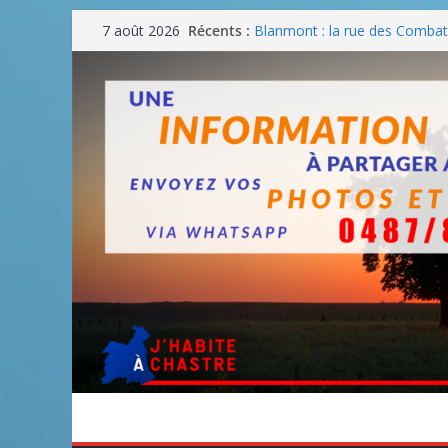
Passer
Récents :
Blanmont : la rue des Combatt
7 août 2026
au
août
Un WE de plus en plus chaud
contenu
Un WE parfait pour faire des
Un WE agréable pour des BB
Une fête nationale sans drac