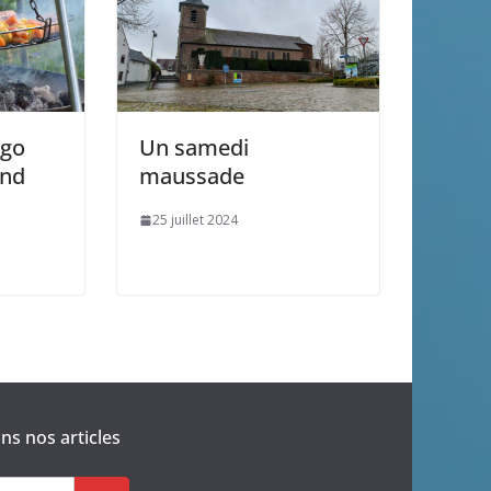
ogo
Un samedi
end
maussade
25 juillet 2024
s nos articles