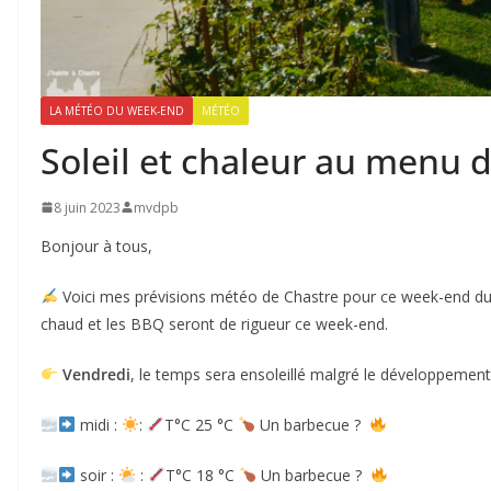
LA MÉTÉO DU WEEK-END
MÉTÉO
Soleil et chaleur au menu 
8 juin 2023
mvdpb
Bonjour à tous,
Voici mes prévisions météo de Chastre pour ce week-end du 9 
chaud et les BBQ seront de rigueur ce week-end.
Vendredi
, le temps sera ensoleillé malgré le développemen
midi :
:
T°C 25 °C
Un barbecue ?
soir :
:
T°C 18 °C
Un barbecue ?