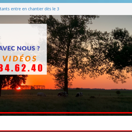
ants entre en chantier dès le 3
 BBQ
Q hormis dimanche
he