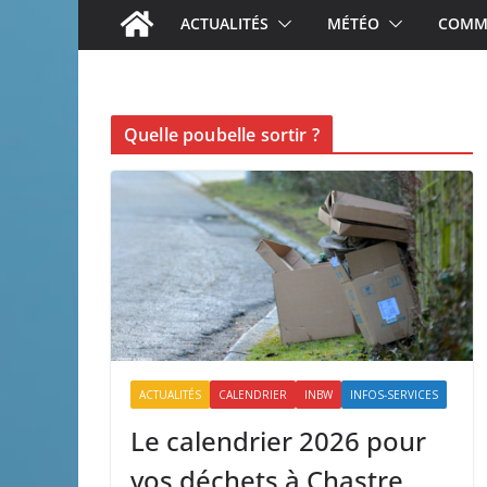
ACTUALITÉS
MÉTÉO
COMME
Quelle poubelle sortir ?
ACTUALITÉS
CALENDRIER
INBW
INFOS-SERVICES
Le calendrier 2026 pour
vos déchets à Chastre