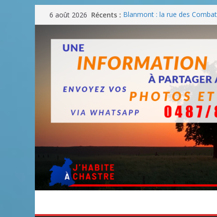
Passer
Récents :
Blanmont : la rue des Combatt
6 août 2026
au
août
Un WE de plus en plus chaud
contenu
Un WE parfait pour faire des
Un WE agréable pour des BB
Une fête nationale sans drac