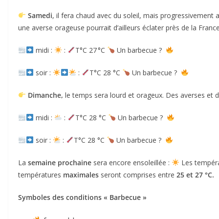
Samedi
, il fera chaud avec du soleil, mais progressivement a
une averse orageuse pourrait d’ailleurs éclater près de la France
midi :
:
T°C 27 °C
Un barbecue ?
soir :
:
T°C 28 °C
Un barbecue ?
Dimanche,
le temps sera lourd et orageux. Des averses et 
midi :
:
T°C 28 °C
Un barbecue ?
soir :
:
T°C 28 °C
Un barbecue ?
La
semaine prochaine
sera encore ensoleillée :
Les températ
températures
maximales
seront comprises entre
25 et 27 °C.
Symboles des conditions « Barbecue »