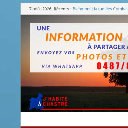
Passer
Récents :
Blanmont : la rue des Combatt
7 août 2026
au
août
Un WE de plus en plus chaud
contenu
Un WE parfait pour faire des
Un WE agréable pour des BB
Une fête nationale sans drac