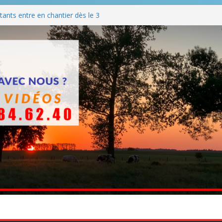
ants entre en chantier dès le 3
 BBQ
Q hormis dimanche
he