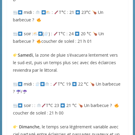
midi :
:
T°C : 21
23°C
Un
barbecue ?
soir :
(
) :
T°C : 24
20 °C
Un
barbecue ?
coucher de soleil : 21 h 01
Samedi
, la zone de pluie s’évacuera lentement vers
le sud-est, puis un temps plus sec avec des éclaircies
reviendra par le littoral.
midi :
:
T°C 19
22 °C
Un barbecue
?
/
soir : :
T°C 23
21 °C
Un barbecue ?
coucher de soleil : 21 h 00
Dimanche
, le temps sera légèrement variable avec
ciel partagé entre éclaircies et passages nuageux et un