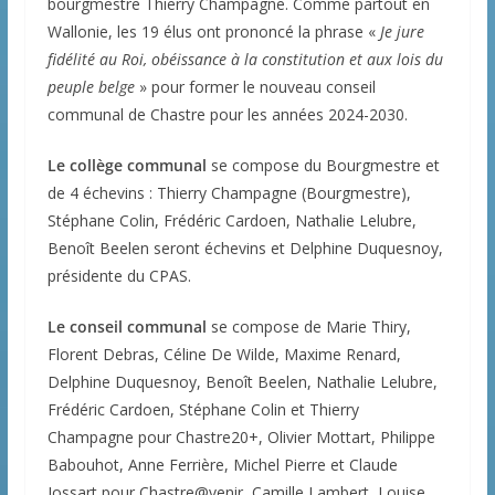
bourgmestre Thierry Champagne. Comme partout en
Wallonie, les 19 élus ont prononcé la phrase «
Je jure
fidélité au Roi, obéissance à la constitution et aux lois du
peuple belge
» pour former le nouveau conseil
communal de Chastre pour les années 2024-2030.
Le collège communal
se compose du Bourgmestre et
de 4 échevins : Thierry Champagne (Bourgmestre),
Stéphane Colin, Frédéric Cardoen, Nathalie Lelubre,
Benoît Beelen seront échevins et Delphine Duquesnoy,
présidente du CPAS.
Le conseil communal
se compose de Marie Thiry,
Florent Debras, Céline De Wilde, Maxime Renard,
Delphine Duquesnoy, Benoît Beelen, Nathalie Lelubre,
Frédéric Cardoen, Stéphane Colin et Thierry
Champagne pour Chastre20+, Olivier Mottart, Philippe
Babouhot, Anne Ferrière, Michel Pierre et Claude
Jossart pour Chastre@venir, Camille Lambert, Louise