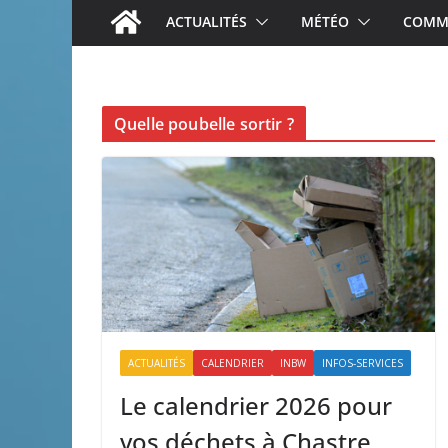
ACTUALITÉS
MÉTÉO
COMME
Quelle poubelle sortir ?
ACTUALITÉS
CALENDRIER
INBW
INFOS-SERVICES
Le calendrier 2026 pour
vos déchets à Chastre