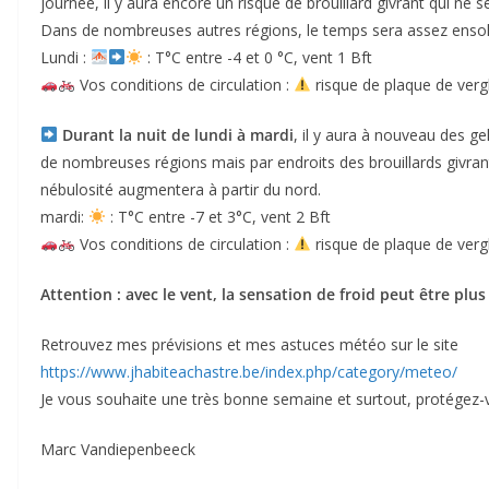
journée, il y aura encore un risque de brouillard givrant qui ne 
Dans de nombreuses autres régions, le temps sera assez ensole
Lundi :
: T°C entre -4 et 0 °C, vent 1 Bft
Vos conditions de circulation :
risque de plaque de verg
Durant la nuit de lundi à mardi
, il y aura à nouveau des ge
de nombreuses régions mais par endroits des brouillards givrant
nébulosité augmentera à partir du nord.
mardi:
: T°C entre -7 et 3°C, vent 2 Bft
Vos conditions de circulation :
risque de plaque de verg
Attention : avec le vent, la sensation de froid peut être plus
Retrouvez mes prévisions et mes astuces météo sur le site
https://www.jhabiteachastre.be/index.php/category/meteo/
Je vous souhaite une très bonne semaine et surtout, protégez-v
Marc Vandiepenbeeck