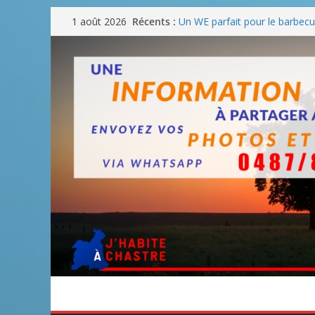
Passer
Récents :
Un WE parfait pour le barbec
1 août 2026
au
Un WE parfait pour faire des
Un WE agréable pour des BB
contenu
Une fête nationale sans drac
Blanmont : la rue des Combatt
août