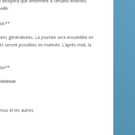
se dissipera que lentement à certains endroits.
illé.
las**
lées généralisées. La journée sera ensoleillée en
s seront possibles en matinée. L’après-midi, la
las**
 intense
ous et les autres.