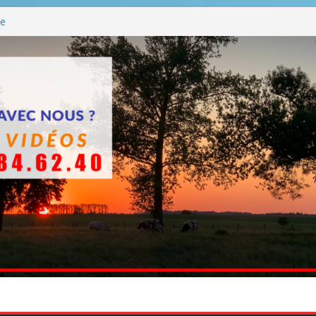
ue
 BBQ
Q hormis dimanche
he
ants entre en chantier dès le 3