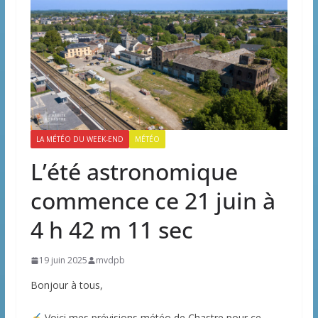
LA MÉTÉO DU WEEK-END
MÉTÉO
L’été astronomique
commence ce 21 juin à
4 h 42 m 11 sec
19 juin 2025
mvdpb
Bonjour à tous,
Voici mes prévisions météo de Chastre pour ce