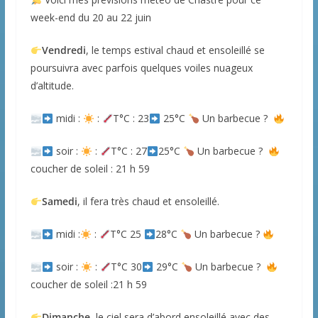
week-end du 20 au 22 juin
Vendredi
, le temps estival chaud et ensoleillé se
poursuivra avec parfois quelques voiles nuageux
d’altitude.
midi :
:
T°C : 23
25°C
Un barbecue ?
soir :
:
T°C : 27
25°C
Un barbecue ?
coucher de soleil : 21 h 59
Samedi
, il fera très chaud et ensoleillé.
midi :
:
T°C 25
28°C
Un barbecue ?
soir :
:
T°C 30
29°C
Un barbecue ?
coucher de soleil :21 h 59
Dimanche
, le ciel sera d’abord ensoleillé avec des