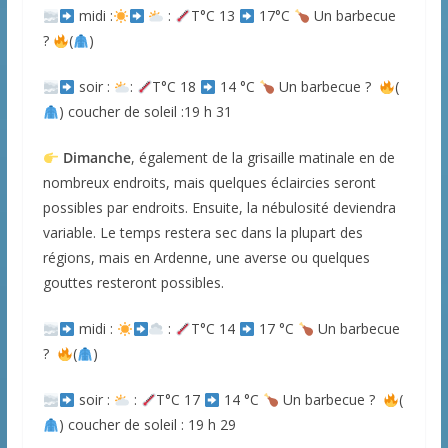
midi :
:
T°C 13
17°C
Un barbecue
?
(
)
soir :
:
T°C 18
14 °C
Un barbecue ?
(
) coucher de soleil :19 h 31
Dimanche
, également de la grisaille matinale en de
nombreux endroits, mais quelques éclaircies seront
possibles par endroits. Ensuite, la nébulosité deviendra
variable. Le temps restera sec dans la plupart des
régions, mais en Ardenne, une averse ou quelques
gouttes resteront possibles.
midi :
:
T°C 14
17 °C
Un barbecue
?
(
)
soir :
:
T°C 17
14 °C
Un barbecue ?
(
) coucher de soleil : 19 h 29