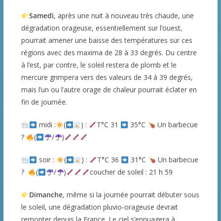
Samedi
, après une nuit à nouveau très chaude, une
dégradation orageuse, essentiellement sur l’ouest,
pourrait amener une baisse des températures sur ces
régions avec des maxima de 28 à 33 degrés. Du centre
à l’est, par contre, le soleil restera de plomb et le
mercure grimpera vers des valeurs de 34 à 39 degrés,
mais l’un ou l’autre orage de chaleur pourrait éclater en
fin de journée.
midi :
(
) :
T°C 31
35°C
Un barbecue
?
(
/
)
soir :
(
) :
T°C 36
31°C
Un barbecue
?
(
/
)
coucher de soleil : 21 h 59
Dimanche
, même si la journée pourrait débuter sous
le soleil, une dégradation pluvio-orageuse devrait
remonter depuis la France. Le ciel s’ennuagera à