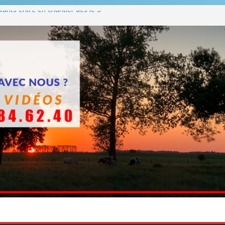
ants entre en chantier dès le 3
 BBQ
Q hormis dimanche
he