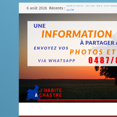
Passer
Récents :
Blanmont : la rue des Combatt
6 août 2026
au
août
Un WE de plus en plus chaud
contenu
Un WE parfait pour faire des
Un WE agréable pour des BB
Une fête nationale sans drac