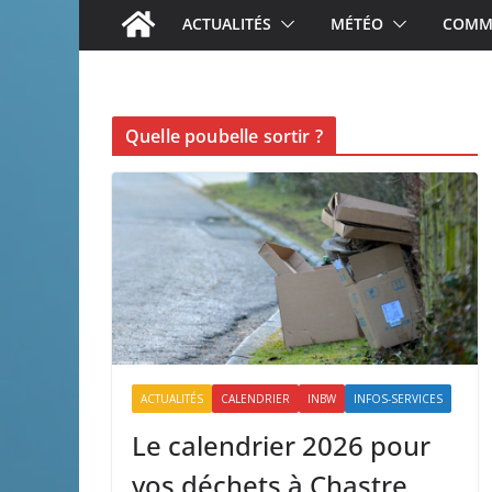
ACTUALITÉS
MÉTÉO
COMME
Quelle poubelle sortir ?
ACTUALITÉS
CALENDRIER
INBW
INFOS-SERVICES
Le calendrier 2026 pour
vos déchets à Chastre