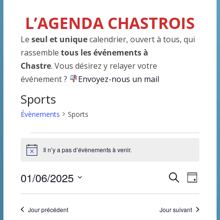
L’AGENDA CHASTROIS
Le
seul et unique
calendrier, ouvert à tous, qui
rassemble
tous les événements à
Chastre
. Vous désirez y relayer votre
événement ?
Envoyez-nous un mail
Sports
Évènements
Sports
Évènements
Il n’y a pas d’évènements à venir.
N
for
o
t
R
N
01/06/2025
R
i
1
J
c
e
S
o
e
e
a
juin
c
u
é
h
Jour précédent
Jour suivant
r
l