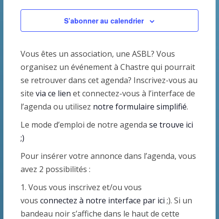
c
v
2025
e
r
e
h
i
S’abonner au calendrier
c
c
h
e
g
t
e
Vous êtes un association, une ASBL? Vous
i
r
a
organisez un événement à Chastre qui pourrait
o
c
t
se retrouver dans cet agenda? Inscrivez-vous au
n
site
via ce lien
et connectez-vous à l’interface de
n
h
i
l’agenda ou utilisez
notre formulaire simplifié
.
e
e
o
z
Le mode d’emploi de notre agenda
se trouve ici
e
n
u
;)
n
t
d
Pour insérer votre annonce dans l’agenda, vous
e
avez 2 possibilités :
n
e
d
1. Vous vous inscrivez et/ou vous
a
a
v
vous
connectez à notre interface par ici
;). Si un
t
bandeau noir s’affiche dans le haut de cette
e