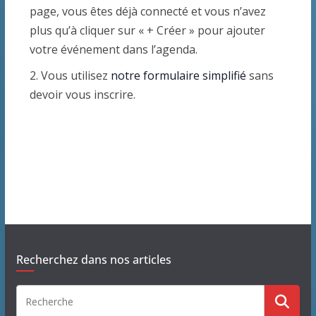
v
u
page, vous êtes déjà connecté et vous n’avez
.
i
e
plus qu’à cliquer sur « + Créer » pour ajouter
votre événement dans l’agenda.
g
s
2. Vous utilisez
notre formulaire simplifié
sans
a
É
devoir vous inscrire.
t
v
i
è
o
n
n
e
d
m
e
e
Recherchez dans nos articles
v
n