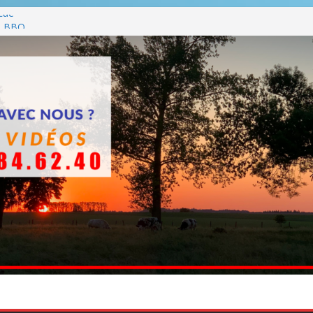
cue
es BBQ
BBQ hormis dimanche
che
ttants entre en chantier dès le 3