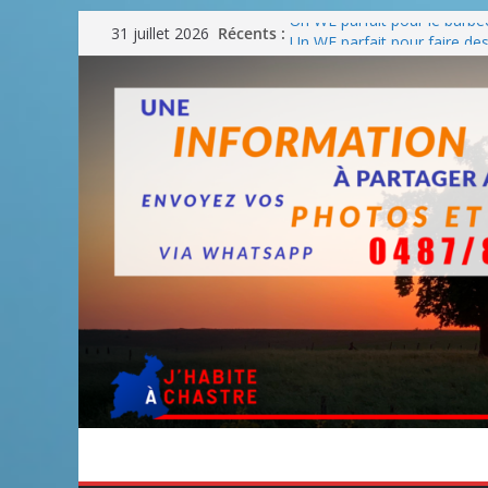
Passer
Récents :
Un WE parfait pour le barbe
31 juillet 2026
au
Un WE parfait pour faire d
Un WE agréable pour des 
contenu
Une fête nationale sans dra
Blanmont : la rue des Comba
août