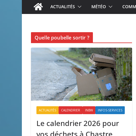
ACTUALITÉS
MÉTÉO
COMME
Quelle poubelle sortir ?
ACTUALITÉS
CALENDRIER
INBW
INFOS-SERVICES
Le calendrier 2026 pour
vos déchets à Chastre