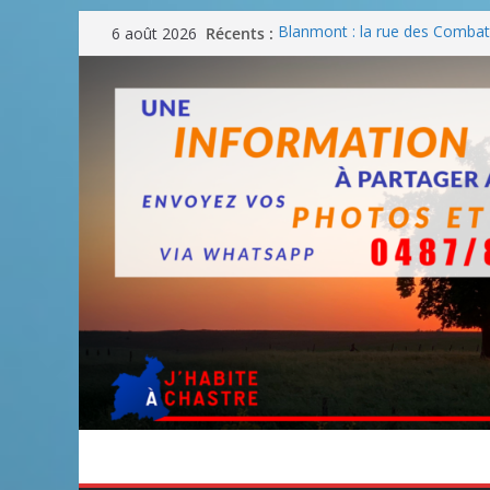
Passer
Récents :
Blanmont : la rue des Combatt
6 août 2026
au
août
Un WE de plus en plus chaud
contenu
Un WE parfait pour faire des
Un WE agréable pour des BB
Une fête nationale sans drac