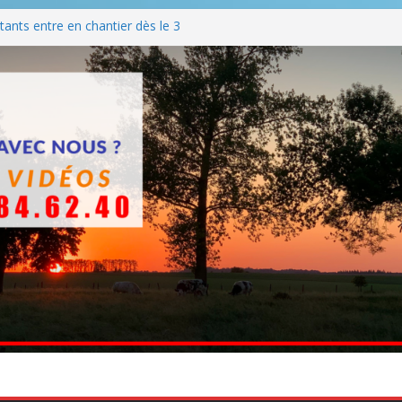
ants entre en chantier dès le 3
 BBQ
Q hormis dimanche
he