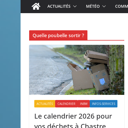
ACTUALITÉS
MÉTÉO
COMME
Quelle poubelle sortir ?
ACTUALITÉS
CALENDRIER
INBW
INFOS-SERVICES
Le calendrier 2026 pour
vos déchets à Chastre