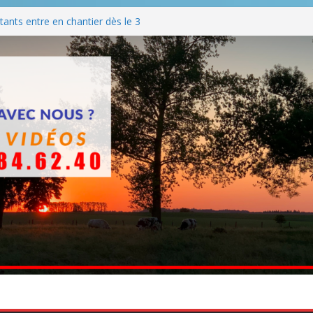
ants entre en chantier dès le 3
 BBQ
Q hormis dimanche
he