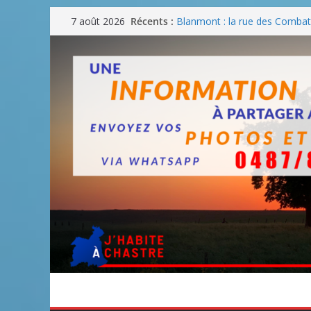
Passer
Récents :
Blanmont : la rue des Combatt
7 août 2026
au
août
Un WE de plus en plus chaud
contenu
Un WE parfait pour faire des
Un WE agréable pour des BB
Une fête nationale sans drac