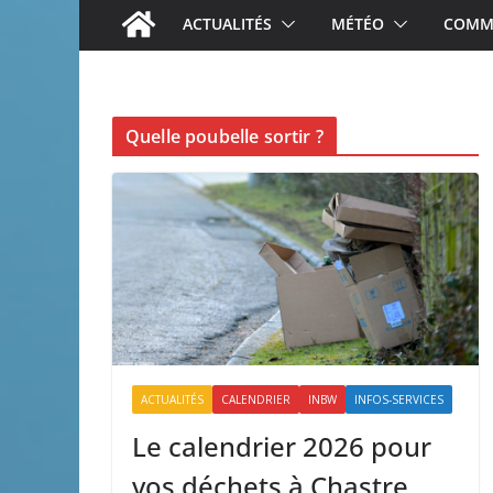
ACTUALITÉS
MÉTÉO
COMME
Quelle poubelle sortir ?
ACTUALITÉS
CALENDRIER
INBW
INFOS-SERVICES
Le calendrier 2026 pour
vos déchets à Chastre