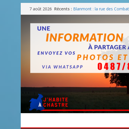
Passer
Récents :
Blanmont : la rue des Combatt
7 août 2026
au
août
Un WE de plus en plus chaud
contenu
Un WE parfait pour faire des
Un WE agréable pour des BB
Une fête nationale sans drac