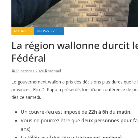
ACTUALITÉS
INFOS-SERVICES
La région wallonne durcit 
Fédéral
23 octobre 2020
Michaël
Le gouvernement wallon a pris des décisions plus dures que le 
provinces, Elio Di Rupo a présenté, lors d’une conférence de pr
dès ce samedi.
Un couvre-feu est imposé de
22h à 6h du matin
.
Vous ne pourrez être que
deux personnes pour fa
ans)
Le
télétravail
doit être
strictement appliqué
.