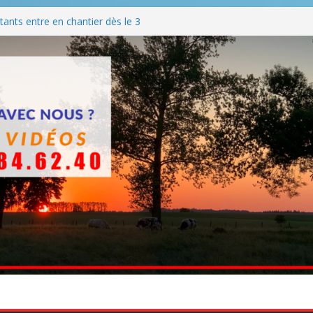
ants entre en chantier dès le 3
 BBQ
Q hormis dimanche
he