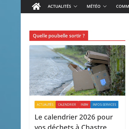
ACTUALITÉS
MÉTÉO
COMME
Quelle poubelle sortir ?
ACTUALITÉS
CALENDRIER
INBW
INFOS-SERVICES
Le calendrier 2026 pour
vos déchets à Chastre