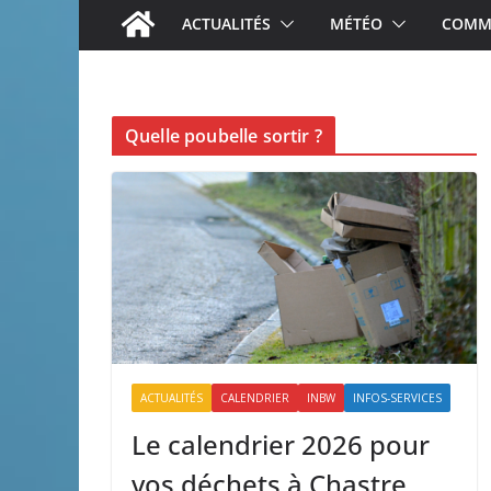
ACTUALITÉS
MÉTÉO
COMME
Quelle poubelle sortir ?
ACTUALITÉS
CALENDRIER
INBW
INFOS-SERVICES
Le calendrier 2026 pour
vos déchets à Chastre