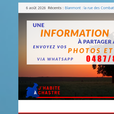
Passer
Récents :
Blanmont : la rue des Combatt
6 août 2026
au
août
Un WE de plus en plus chaud
contenu
Un WE parfait pour faire des
Un WE agréable pour des BB
Une fête nationale sans drac