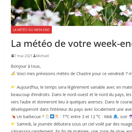
LA MÉTÉO DU WEEK-END
La météo de votre week-e
7 mai 2021
Michaël
Bonjour à tous,
Voici mes prévisions météo de Chastre pour ce vendredi 7 m
Aujourd’hui, le temps sera légèrement variable avec en matin
beaucoup d’endroits. Dans le nord-ouest et le nord du pays, l
vers l’aube et donneront lieu à quelques averses. Dans le cour
développeront dans l’intérieur du pays avec localement une ave
Un barbecue ?
: T°C entre 3 et 12 °C : Midi
, soir
Samedi, la journée débutera sous un ciel voilé par des nuage
s’épaissira rapidement. En fin de matinée, une zone de pluie arriv