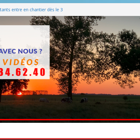
ants entre en chantier dès le 3
 BBQ
Q hormis dimanche
he