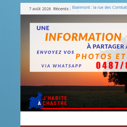
Passer
Récents :
Blanmont : la rue des Combatt
7 août 2026
au
août
Un WE de plus en plus chaud
contenu
Un WE parfait pour faire des
Un WE agréable pour des BB
Une fête nationale sans drac