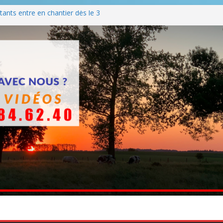
ants entre en chantier dès le 3
 BBQ
Q hormis dimanche
he