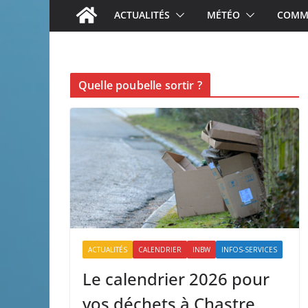
ACTUALITÉS
MÉTÉO
COMME
Quelle poubelle sortir ?
ACTUALITÉS
CALENDRIER
INBW
INFOS-SERVICES
Le calendrier 2026 pour
vos déchets à Chastre