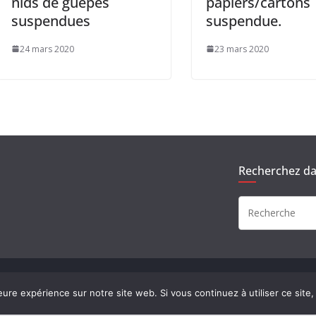
nids de guêpes
papiers/cartons
suspendues
suspendue.
24 mars 2020
23 mars 2020
Recherchez dan
rvés.
eure expérience sur notre site web. Si vous continuez à utiliser ce sit
ress
.