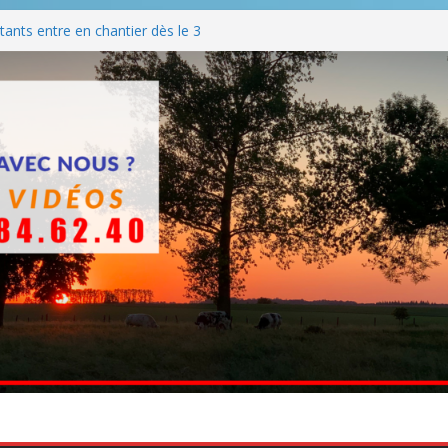
ants entre en chantier dès le 3
 BBQ
Q hormis dimanche
he