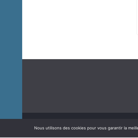
Copyright © 2026
J'habite à Chastre
. Tous droits rése
Nous utilisons des cookies pour vous garantir la meill
Theme
ColorMag
par ThemeGrill. Propulsé par
WordP