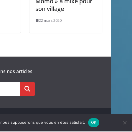
Momo » a mixé pour
son village
22 mars 2020
s nos articles
e, nous supposerons que vous en êtes satisfait.
OK