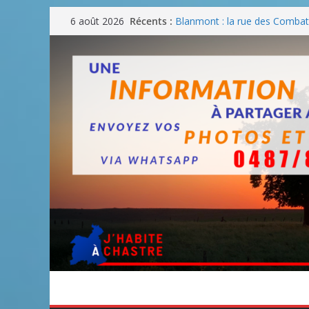
Passer
Récents :
Blanmont : la rue des Combatt
6 août 2026
au
août
Un WE de plus en plus chaud
contenu
Un WE parfait pour faire des
Un WE agréable pour des BB
Une fête nationale sans drac