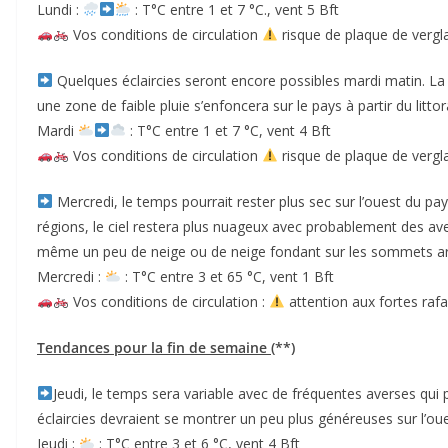
Lundi :
: T°C entre 1 et 7 °C., vent 5 Bft
Vos conditions de circulation
risque de plaque de vergla
Quelques éclaircies seront encore possibles mardi matin. La 
une zone de faible pluie s’enfoncera sur le pays à partir du littora
Mardi
: T°C entre 1 et 7 °C, vent 4 Bft
Vos conditions de circulation
risque de plaque de vergl
Mercredi, le temps pourrait rester plus sec sur l’ouest du pay
régions, le ciel restera plus nuageux avec probablement des aver
même un peu de neige ou de neige fondant sur les sommets ar
Mercredi :
: T°C entre 3 et 65 °C, vent 1 Bft
Vos conditions de circulation :
attention aux fortes rafa
Tendances pour la fin de semaine
(**)
Jeudi, le temps sera variable avec de fréquentes averses qui
éclaircies devraient se montrer un peu plus généreuses sur l’ou
Jeudi :
: T°C entre 3 et 6 °C, vent 4 Bft