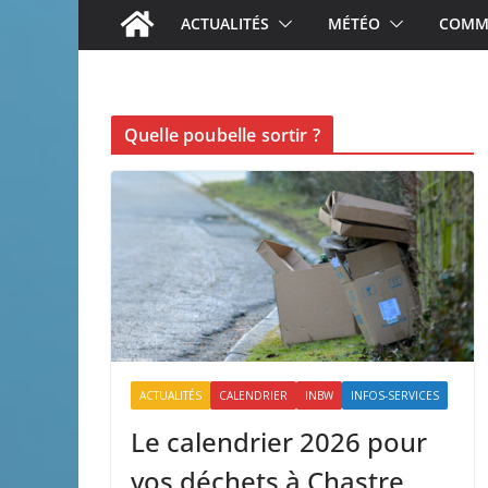
ACTUALITÉS
MÉTÉO
COMME
Quelle poubelle sortir ?
ACTUALITÉS
CALENDRIER
INBW
INFOS-SERVICES
Le calendrier 2026 pour
vos déchets à Chastre