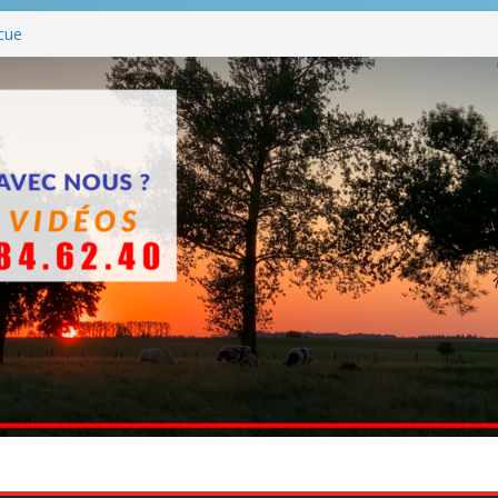
cue
es BBQ
BBQ hormis dimanche
che
ttants entre en chantier dès le 3