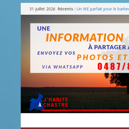
Passer
Récents :
Un WE parfait pour le barbe
31 juillet 2026
au
Un WE parfait pour faire d
Un WE agréable pour des 
contenu
Une fête nationale sans dra
Blanmont : la rue des Comba
août