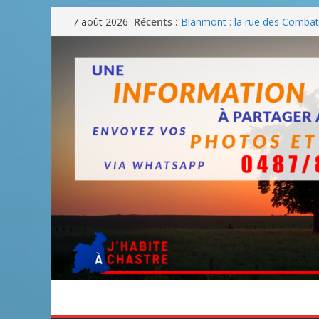
Passer
Récents :
Blanmont : la rue des Combatt
7 août 2026
au
août
Un WE de plus en plus chaud
contenu
Un WE parfait pour faire des
Un WE agréable pour des BB
Une fête nationale sans drac