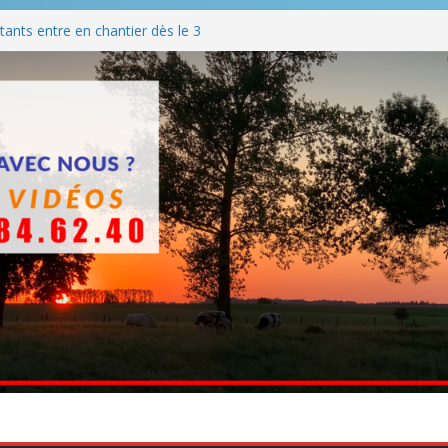
ants entre en chantier dès le 3
 BBQ
Q hormis dimanche
he