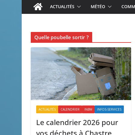
ACTUALITÉS
MÉTÉO
COMME
Quelle poubelle sortir ?
ACTUALITÉS
CALENDRIER
INBW
INFOS-SERVICES
Le calendrier 2026 pour
vos déchets à Chastre