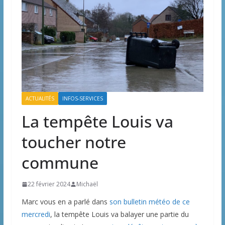
ACTUALITÉS
INFOS-SERVICES
La tempête Louis va
toucher notre
commune
22 février 2024
Michaël
Marc vous en a parlé dans
son bulletin météo de ce
mercredi
, la tempête Louis va balayer une partie du