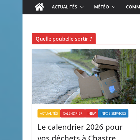
ACTUALITÉS
MÉTÉO
COMME
Quelle poubelle sortir ?
ACTUALITÉS
CALENDRIER
INBW
INFOS-SERVICES
Le calendrier 2026 pour
vos déchets à Chastre