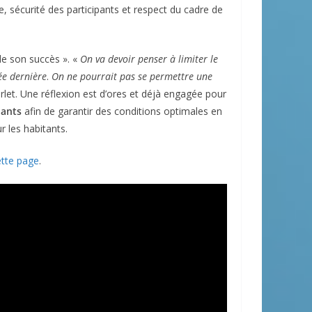
ve, sécurité des participants et respect du cadre de
 de son succès ». «
On va devoir penser à limiter le
ée dernière
.
On ne pourrait pas se permettre une
let. Une réflexion est d’ores et déjà engagée pour
pants
afin de garantir des conditions optimales en
r les habitants.
ette page
.