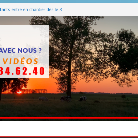
ants entre en chantier dès le 3
 BBQ
Q hormis dimanche
he