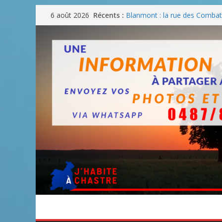
Passer
Récents :
Blanmont : la rue des Combatt
6 août 2026
au
août
Un WE de plus en plus chaud
contenu
Un WE parfait pour faire des
Un WE agréable pour des BB
Une fête nationale sans drac