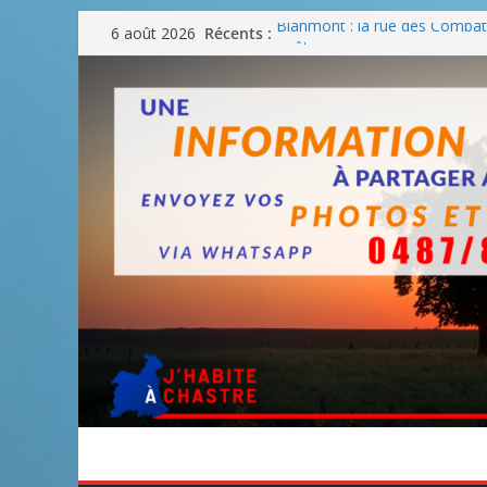
Passer
Récents :
Blanmont : la rue des Combatt
6 août 2026
au
août
Un WE de plus en plus chaud
contenu
Un WE parfait pour faire des
Un WE agréable pour des BB
Une fête nationale sans drac