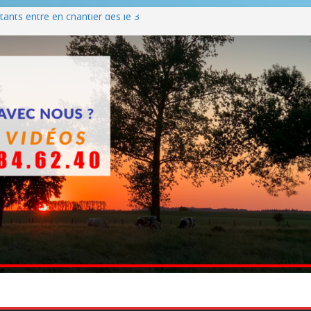
ants entre en chantier dès le 3
 BBQ
Q hormis dimanche
he