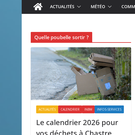
ACTUALITÉS
MÉTÉO
COMME
Quelle poubelle sortir ?
ACTUALITÉS
CALENDRIER
INBW
INFOS-SERVICES
Le calendrier 2026 pour
vos déchets à Chastre