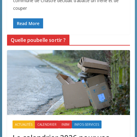
commune de Chastre décidait d’abatte un frêne et de
couper
Read More
Quelle poubelle sortir ?
ACTUALITÉS
CALENDRIER
INBW
INFOS-SERVICES