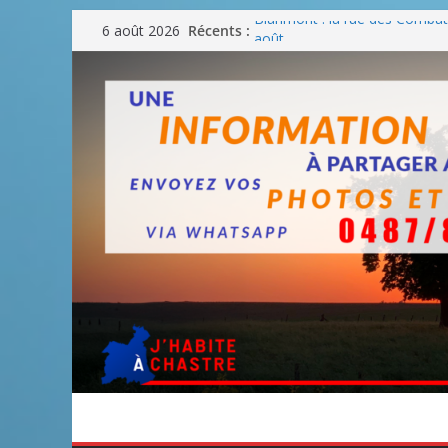
Passer
Récents :
Blanmont : la rue des Combatt
6 août 2026
au
août
Un WE de plus en plus chaud
contenu
Un WE parfait pour faire des
Un WE agréable pour des BB
Une fête nationale sans drac