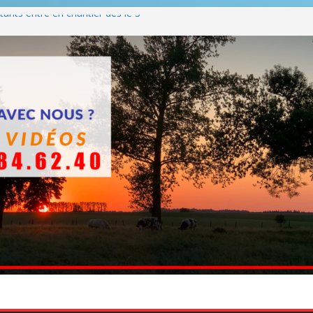
ants entre en chantier dès le 3
 BBQ
Q hormis dimanche
he