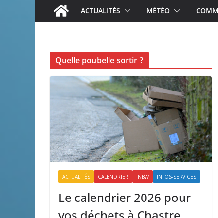
ACTUALITÉS
MÉTÉO
COMME
Quelle poubelle sortir ?
ACTUALITÉS
CALENDRIER
INBW
INFOS-SERVICES
Le calendrier 2026 pour
vos déchets à Chastre