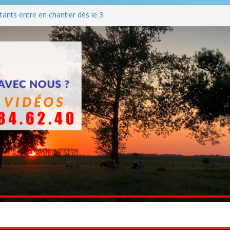
ants entre en chantier dès le 3
 BBQ
Q hormis dimanche
he