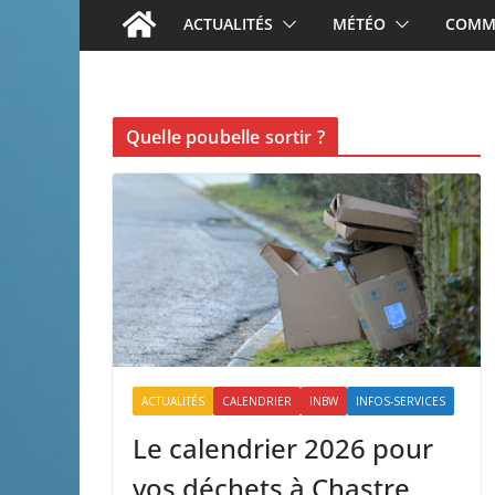
ACTUALITÉS
MÉTÉO
COMME
Quelle poubelle sortir ?
ACTUALITÉS
CALENDRIER
INBW
INFOS-SERVICES
Le calendrier 2026 pour
vos déchets à Chastre