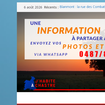
Passer
Récents :
Blanmont : la rue des Combatt
6 août 2026
au
août
Un WE de plus en plus chaud
contenu
Un WE parfait pour faire des
Un WE agréable pour des BB
Une fête nationale sans drac